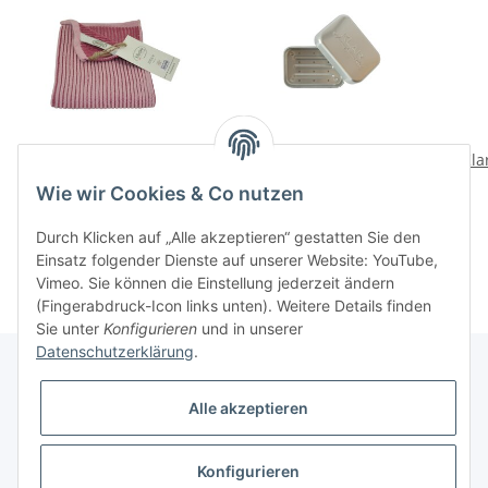
BIO RibRib Tuch
KLAR’s Seifendose,
Kla
Aluminium
6,90 CHF
*
Wie wir Cookies & Co nutzen
16,50 CHF
*
Durch Klicken auf „Alle akzeptieren“ gestatten Sie den
Einsatz folgender Dienste auf unserer Website: YouTube,
Vimeo. Sie können die Einstellung jederzeit ändern
(Fingerabdruck-Icon links unten). Weitere Details finden
Sie unter
Konfigurieren
und in unserer
Datenschutzerklärung
.
Alle akzeptieren
Informationen
Konfigurieren
Gesetzliche Informationen