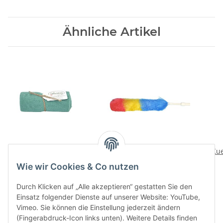
Ähnliche Artikel
Handtuch gestrickt
Staubwedel farbig
Kue
statisch
12,50 CHF
*
Wie wir Cookies & Co nutzen
4,95 CHF
*
Durch Klicken auf „Alle akzeptieren“ gestatten Sie den
Einsatz folgender Dienste auf unserer Website: YouTube,
Vimeo. Sie können die Einstellung jederzeit ändern
(Fingerabdruck-Icon links unten). Weitere Details finden