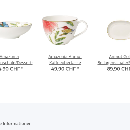
Amazonia
Amazonia Anmut
Anmut Gol
enschale/Dessertschale
Kaffeeobertasse
Beilagenschale/
Unterteil
4,90 CHF
*
49,90 CHF
*
89,90 CH
e Informationen