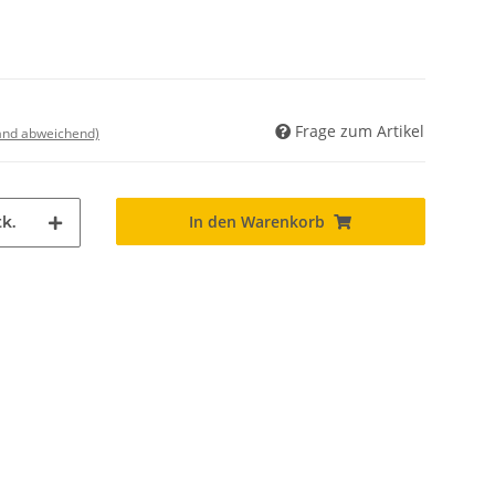
Frage zum Artikel
land abweichend)
In den Warenkorb
k.