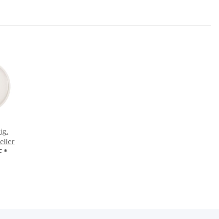
ig.
eller
F
*