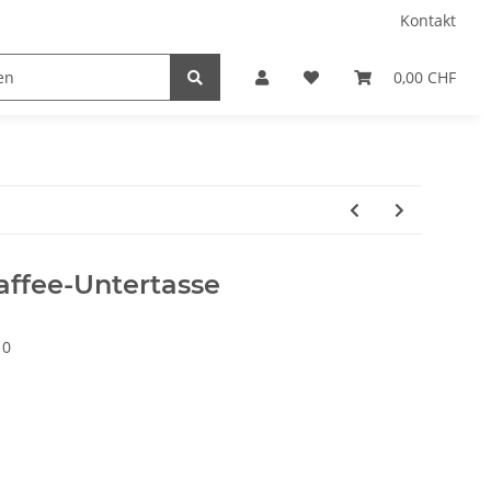
Kontakt
0,00 CHF
affee-Untertasse
10