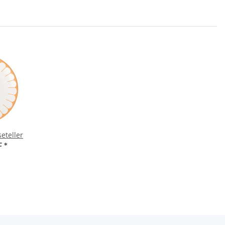
seteller
F
*