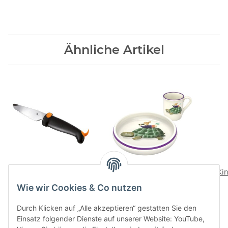
Ähnliche Artikel
kinderkitchen Messer
Kinderset Schildkroete
Kin
Hund gezackt
mit Kind
Wie wir Cookies & Co nutzen
10,90 CHF
*
69,00 CHF
*
Durch Klicken auf „Alle akzeptieren“ gestatten Sie den
Einsatz folgender Dienste auf unserer Website: YouTube,