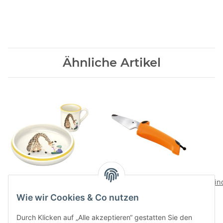
Ähnliche Artikel
Kinderset Giraffe mit
kinderkitchen Messer
Kin
Kind
Hund
Wie wir Cookies & Co nutzen
79,00 CHF
*
10,90 CHF
*
Durch Klicken auf „Alle akzeptieren“ gestatten Sie den