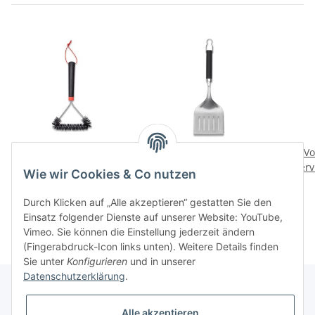
Dreiseitige Grillbuerste,
Precision Grillwender
Vo
30 cm
breit
Serv
Wie wir Cookies & Co nutzen
16,90 CHF
*
39,90 CHF
*
Durch Klicken auf „Alle akzeptieren“ gestatten Sie den
Einsatz folgender Dienste auf unserer Website: YouTube,
Vimeo. Sie können die Einstellung jederzeit ändern
(Fingerabdruck-Icon links unten). Weitere Details finden
Sie unter
Konfigurieren
und in unserer
Datenschutzerklärung
.
Alle akzeptieren