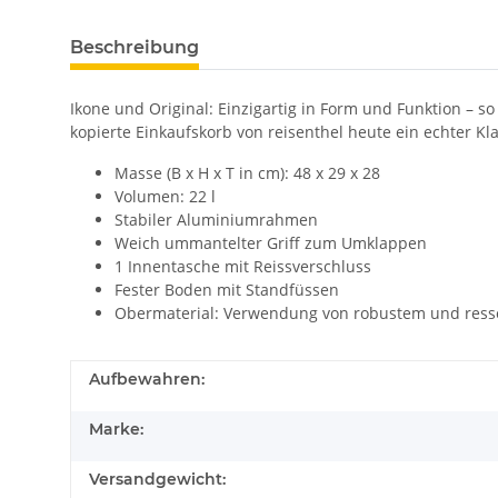
Beschreibung
Ikone und Original: Einzigartig in Form und Funktion – s
kopierte Einkaufskorb von reisenthel heute ein echter Kla
Masse (B x H x T in cm): 48 x 29 x 28
Volumen: 22 l
Stabiler Aluminiumrahmen
Weich ummantelter Griff zum Umklappen
1 Innentasche mit Reissverschluss
Fester Boden mit Standfüssen
Obermaterial: Verwendung von robustem und resso
Aufbewahren:
Marke:
Versandgewicht: