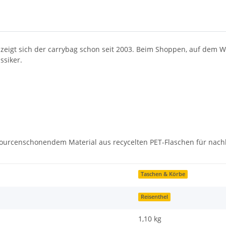
o zeigt sich der carrybag schon seit 2003. Beim Shoppen, auf dem W
ssiker.
urcenschonendem Material aus recycelten PET-Flaschen für nachha
Taschen & Körbe
Reisenthel
1,10 kg