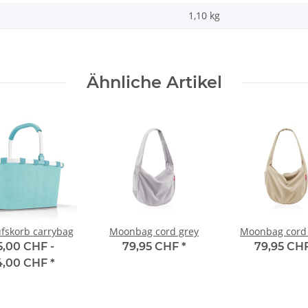
1,10
kg
Ähnliche Artikel
fskorb carrybag
Moonbag cord grey
Moonbag cord
5,00 CHF -
79,95 CHF
*
79,95 CH
4,00 CHF
*