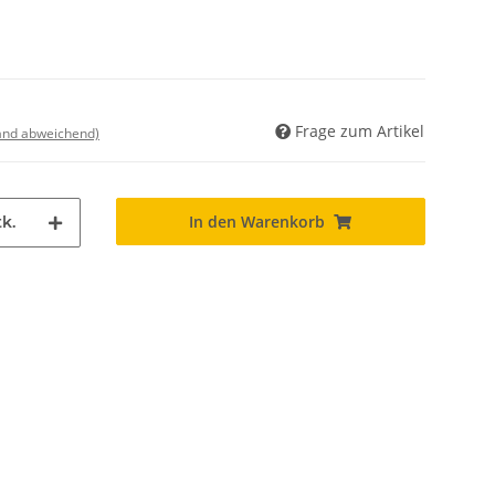
Frage zum Artikel
land abweichend)
In den Warenkorb
k.