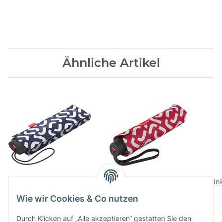
Ähnliche Artikel
Knirps Regenschirm
Knirps Regenschirm
Ein
pocket mini
pocket classic
Wie wir Cookies & Co nutzen
46,00 CHF
*
39,00 CHF
*
Durch Klicken auf „Alle akzeptieren“ gestatten Sie den