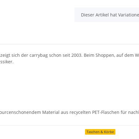
x
Dieser Artikel hat Variatio
o zeigt sich der carrybag schon seit 2003. Beim Shoppen, auf dem W
ssiker.
urcenschonendem Material aus recycelten PET-Flaschen für nachha
Taschen & Körbe