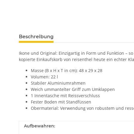
Beschreibung
Ikone und Original: Einzigartig in Form und Funktion – s
kopierte Einkaufskorb von reisenthel heute ein echter Kla
Masse (B x H x T in cm): 48 x 29 x 28
Volumen: 22 l
Stabiler Aluminiumrahmen
Weich ummantelter Griff zum Umklappen
1 Innentasche mit Reissverschluss
Fester Boden mit Standfüssen
Obermaterial: Verwendung von robustem und resso
Aufbewahren: