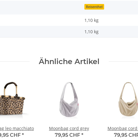
Reisenthel
1,10 kg
1,10
kg
Ähnliche Artikel
ag leo macchiato
Moonbag cord grey
Moonbag cord
9,95 CHF
*
79,95 CHF
*
79,95 CH