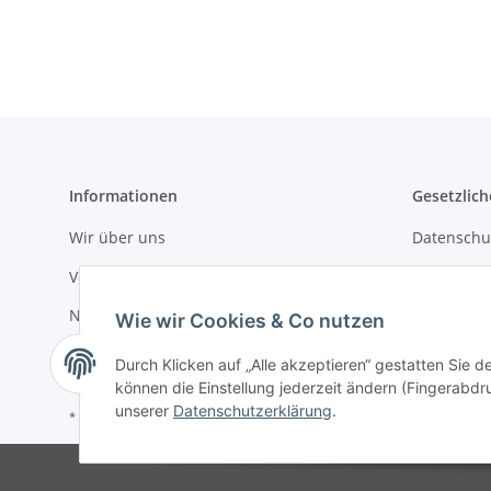
Informationen
Gesetzlich
Wir über uns
Datenschu
Versandinformationen
AGB
Newsletter
Sitemap
Wie wir Cookies & Co nutzen
Impressu
Durch Klicken auf „Alle akzeptieren“ gestatten Sie d
können die Einstellung jederzeit ändern (Fingerabdru
unserer
Datenschutzerklärung
.
* Alle Preise inkl. gesetzlicher USt., zzgl.
Versand