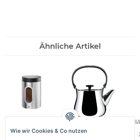
Ähnliche Artikel
Kaffeedose PIERO
CHA
BUL
Wasserkessel/Teekanne
25,60 CHF
*
Wie wir Cookies & Co nutzen
200,00 CHF
*