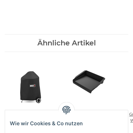
Ähnliche Artikel
Abdeckhaube Premium
Grillplatte Pulse
G
47 cm
W
89,90 CHF
*
Wie wir Cookies & Co nutzen
Go
76,90 CHF
*