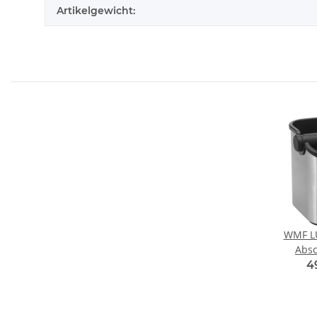
Artikelgewicht:
WMF L
Absc
4