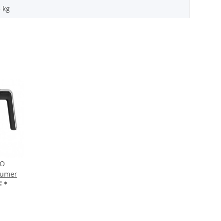
5
kg
IO
eumer
F
*