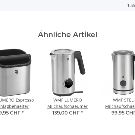
1,5
Ähnliche Artikel
UMERO Espresso
WMF LUMERO
WMF STEL
hlagbehaelter
Milchaufschaeumer
Milchaufscha
9,95 CHF
*
139,00 CHF
*
99,95 CH