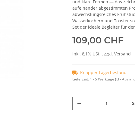
und klare Formen — das zeichne
aufeinander abgestimmten Pro
abwechslungsreiches Frühstück
Wasserkochern und Toaster sow
Set der ideale Begleiter für de
109,00 CHF
inkl. 8,1% USt. , zzgl.
Versand
Knapper Lagerbestand
Lieferzeit:
1 - 5 Werktage
(LI - Ausla
S