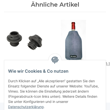
Ähnliche Artikel
WA-138 Verschluesse
WA-126 Aktiv-
TM-1
fuer Weinpumpe
Weinkuehler grau
Wie wir Cookies & Co nutzen
14,00 CHF
*
36,00 CHF
*
Durch Klicken auf „Alle akzeptieren“ gestatten Sie den
Einsatz folgender Dienste auf unserer Website: YouTube,
Vimeo. Sie können die Einstellung jederzeit ändern
(Fingerabdruck-Icon links unten). Weitere Details finden
Sie unter
Konfigurieren
und in unserer
Datenschutzerklärung
.