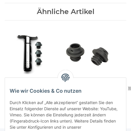
Ähnliche Artikel
WA-137B Weinpumpe
WA-138 Verschluesse
black metal
fuer Weinpumpe
W
Wie wir Cookies & Co nutzen
65,00 CHF
*
14,00 CHF
*
Durch Klicken auf „Alle akzeptieren“ gestatten Sie den
Einsatz folgender Dienste auf unserer Website: YouTube,
Vimeo. Sie können die Einstellung jederzeit ändern
(Fingerabdruck-Icon links unten). Weitere Details finden
Sie unter
Konfigurieren
und in unserer