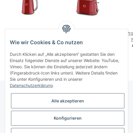
Wasserkocher KTC1 SEV
Toaster T2 SEV - Novis
Pro
- Novis Iconic Line
Iconic Line
Wie wir Cookies & Co nutzen
149,00 CHF
*
129,00 CHF
*
Durch Klicken auf „Alle akzeptieren“ gestatten Sie den
Einsatz folgender Dienste auf unserer Website: YouTube,
Vimeo. Sie können die Einstellung jederzeit ändern
(Fingerabdruck-Icon links unten). Weitere Details finden
Sie unter
Konfigurieren
und in unserer
Datenschutzerklärung
.
Alle akzeptieren
Informationen
Konfigurieren
Gesetzliche Informationen