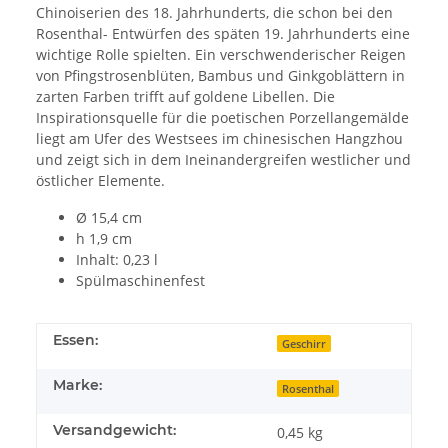
Chinoiserien des 18. Jahrhunderts, die schon bei den
Rosenthal- Entwürfen des späten 19. Jahrhunderts eine
wichtige Rolle spielten. Ein verschwenderischer Reigen
von Pfingstrosenblüten, Bambus und Ginkgoblättern in
zarten Farben trifft auf goldene Libellen. Die
Inspirationsquelle für die poetischen Porzellangemälde
liegt am Ufer des Westsees im chinesischen Hangzhou
und zeigt sich in dem Ineinandergreifen westlicher und
östlicher Elemente.
Ø 15,4 cm
h 1,9 cm
Inhalt: 0,23 l
Spülmaschinenfest
Essen:
Geschirr
Marke:
Rosenthal
Versandgewicht:
0,45 kg