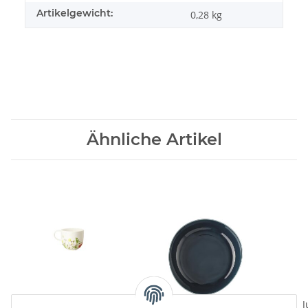
Artikelgewicht:
0,28
kg
Ähnliche Artikel
Fleurs Sauvages Kaffee-
Junto Ocean Blue Teller
J