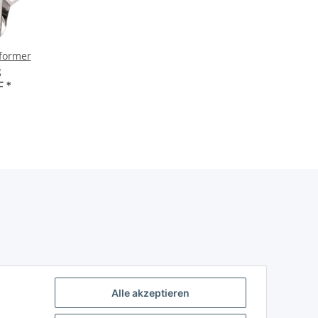
eformer
g
F
*
Alle akzeptieren