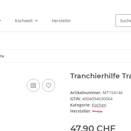
Kochwelt
Hersteller
tta
Tranchierhilfe T
Artikelnummer:
MT154146
GTIN:
4004094630064
Kategorie:
Kochen
Hersteller:
47,90 CHF