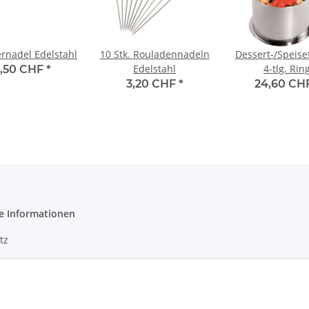
ernadel Edelstahl
10 Stk. Rouladennadeln
Dessert-/Speis
Edelstahl
4-tlg. Rin
,50 CHF
*
3,20 CHF
*
24,60 CH
e Informationen
tz