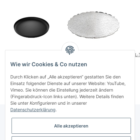
Tablett TEXTURE
DRESSED Platte rund
ALL-
schwarz
110,00 CHF
*
Wie wir Cookies & Co nutzen
105,00 CHF
*
Durch Klicken auf „Alle akzeptieren“ gestatten Sie den
Einsatz folgender Dienste auf unserer Website: YouTube,
Vimeo. Sie können die Einstellung jederzeit ändern
(Fingerabdruck-Icon links unten). Weitere Details finden
Sie unter
Konfigurieren
und in unserer
Datenschutzerklärung
.
Alle akzeptieren
Informationen