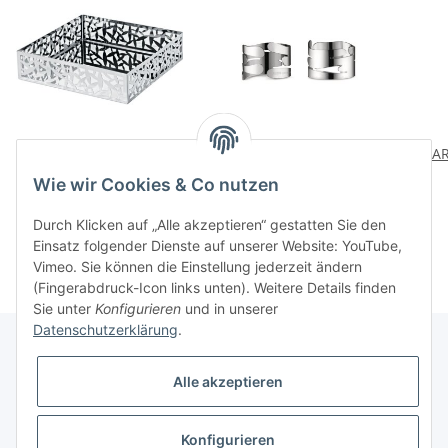
CACTUS!
Serviettenringe Bark 2er
PAR
Serviettenbehaelter
Set
Wie wir Cookies & Co nutzen
110,00 CHF
*
38,00 CHF
*
Durch Klicken auf „Alle akzeptieren“ gestatten Sie den
Einsatz folgender Dienste auf unserer Website: YouTube,
Vimeo. Sie können die Einstellung jederzeit ändern
(Fingerabdruck-Icon links unten). Weitere Details finden
Sie unter
Konfigurieren
und in unserer
Datenschutzerklärung
.
Alle akzeptieren
Informationen
Konfigurieren
Gesetzliche Informationen