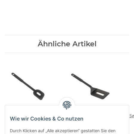
Ähnliche Artikel
Swiss Ruehrkelle
Swiss Bratenwender
Sw
Wie wir Cookies & Co nutzen
6,90 CHF
*
6,90 CHF
*
Durch Klicken auf „Alle akzeptieren“ gestatten Sie den