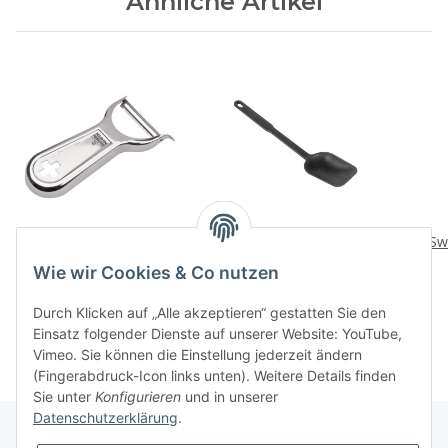
Ähnliche Artikel
Swiss Metallic
Swiss Servierloeffel
Sw
Sparschaeler Kreuz
6,90 CHF
*
Wie wir Cookies & Co nutzen
14,90 CHF
*
Durch Klicken auf „Alle akzeptieren“ gestatten Sie den
Einsatz folgender Dienste auf unserer Website: YouTube,
Vimeo. Sie können die Einstellung jederzeit ändern
(Fingerabdruck-Icon links unten). Weitere Details finden
Sie unter
Konfigurieren
und in unserer
Datenschutzerklärung
.