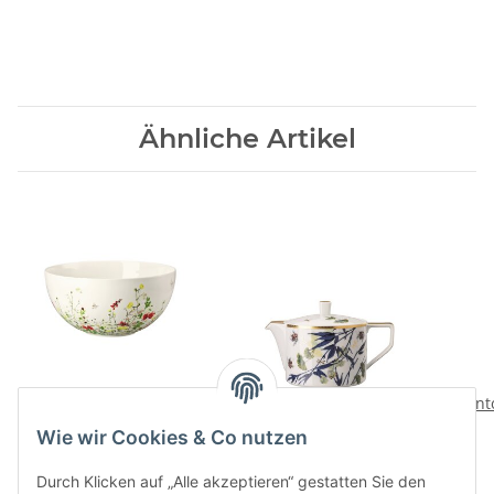
Ähnliche Artikel
Fleurs Sauvages
Turandot white
Junt
Schuessel 26 cm
Teekanne 6 P.
Wie wir Cookies & Co nutzen
128,00 CHF
*
362,00 CHF
*
Durch Klicken auf „Alle akzeptieren“ gestatten Sie den