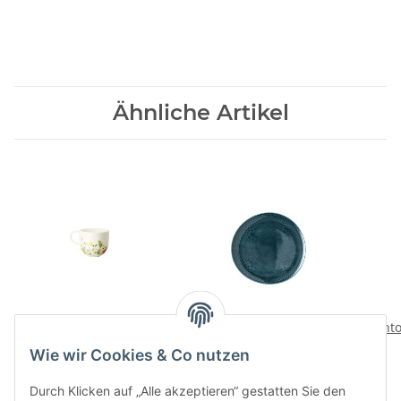
Ähnliche Artikel
Fleurs Sauvages Kaffee-
Junto Ocean Blue
Junt
Obertasse
Speiseteller 27 cm
Wie wir Cookies & Co nutzen
26,00 CHF
*
38,00 CHF
*
Durch Klicken auf „Alle akzeptieren“ gestatten Sie den