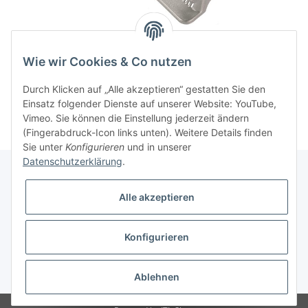
Fleischhammer Robusto-
Eierteiler Duplex
Spezial
26,10 CHF
*
Wie wir Cookies & Co nutzen
44,10 CHF
*
Durch Klicken auf „Alle akzeptieren“ gestatten Sie den
Einsatz folgender Dienste auf unserer Website: YouTube,
Vimeo. Sie können die Einstellung jederzeit ändern
(Fingerabdruck-Icon links unten). Weitere Details finden
Sie unter
Konfigurieren
und in unserer
Datenschutzerklärung
.
Alle akzeptieren
Informationen
Konfigurieren
Gesetzliche Informationen
* Alle Preise inkl. gesetzlicher USt., zzgl.
Versand
Ablehnen