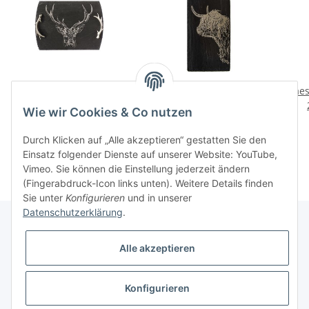
Serviertablett Schiefer
Servierbrett Schiefer
Kaes
mittel - Hirsch
gross - Highland Cow
Wie wir Cookies & Co nutzen
54,00 CHF
*
39,90 CHF
*
Durch Klicken auf „Alle akzeptieren“ gestatten Sie den
Einsatz folgender Dienste auf unserer Website: YouTube,
Vimeo. Sie können die Einstellung jederzeit ändern
(Fingerabdruck-Icon links unten). Weitere Details finden
Sie unter
Konfigurieren
und in unserer
Datenschutzerklärung
.
Alle akzeptieren
Informationen
Konfigurieren
Gesetzliche Informationen