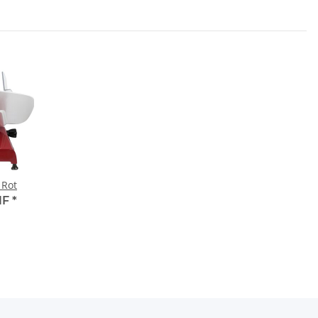
 Rot
HF
*