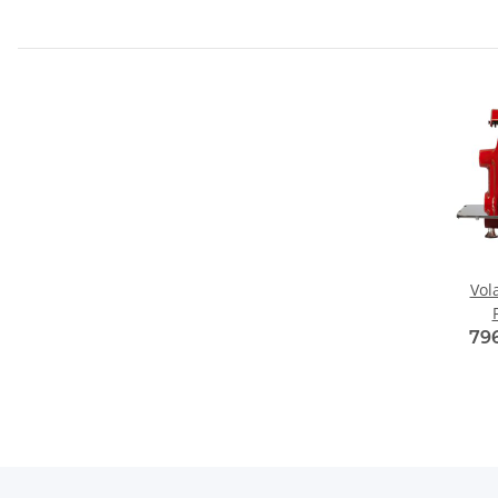
Vol
79