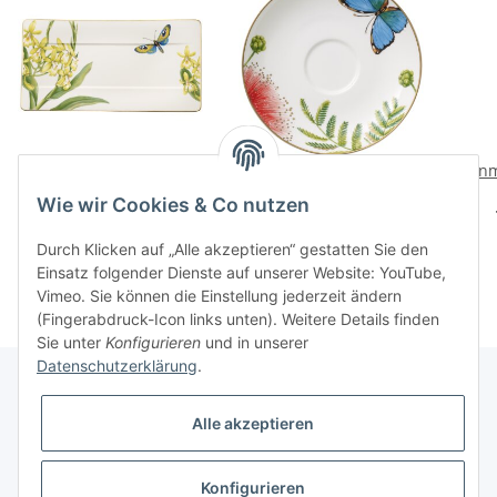
Amazonia Servierteller
Amazonia Anmut
Anm
Kaffee-/Teeuntertasse
110,00 CHF
*
Wie wir Cookies & Co nutzen
32,00 CHF
*
Durch Klicken auf „Alle akzeptieren“ gestatten Sie den
Einsatz folgender Dienste auf unserer Website: YouTube,
Vimeo. Sie können die Einstellung jederzeit ändern
(Fingerabdruck-Icon links unten). Weitere Details finden
Sie unter
Konfigurieren
und in unserer
Datenschutzerklärung
.
Alle akzeptieren
Informationen
Konfigurieren
Gesetzliche Informationen