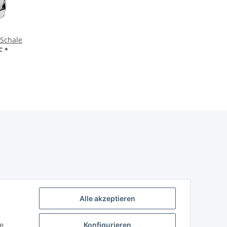
Schale
F
*
Alle akzeptieren
ie
Konfigurieren