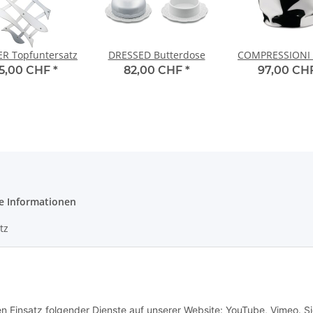
R Topfuntersatz
DRESSED Butterdose
COMPRESSIONI 
5,00 CHF
*
82,00 CHF
*
97,00 CH
e Informationen
tz
m
en Einsatz folgender Dienste auf unserer Website: YouTube, Vimeo. S