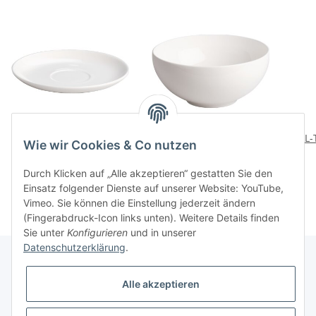
ALL-TIME Tee-Untertasse
ALL-TIME Salatschuessel
ALL-
Wie wir Cookies & Co nutzen
11,00 CHF
*
38,00 CHF
*
Durch Klicken auf „Alle akzeptieren“ gestatten Sie den
Einsatz folgender Dienste auf unserer Website: YouTube,
Vimeo. Sie können die Einstellung jederzeit ändern
(Fingerabdruck-Icon links unten). Weitere Details finden
Sie unter
Konfigurieren
und in unserer
Datenschutzerklärung
.
Alle akzeptieren
Informationen