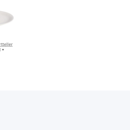
tteller
F
*