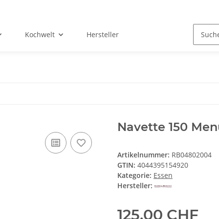
Kochwelt
Hersteller
l
Navette 150 Men
Artikelnummer:
RB04802004
GTIN:
4044395154920
Kategorie:
Essen
Hersteller:
125,00 CHF