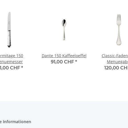
rmitage 150
Dante 150 Kaffeeloeffel
Classic-Faden
enuemesser
Menuegab
91,00 CHF
*
61,00 CHF
*
120,00 C
e Informationen