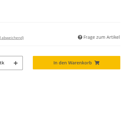
Frage zum Artikel
nd abweichend)
In den Warenkorb
tk