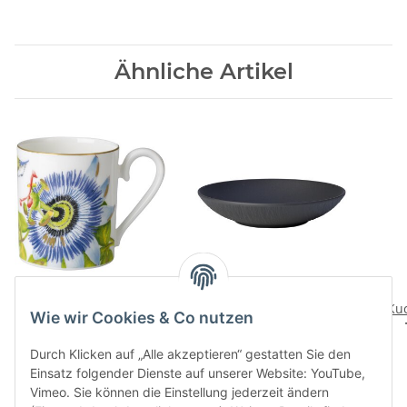
Ähnliche Artikel
Amazonia Becher mit
Manufacture Rock
Henkel
Schale flach 24 cm
Kuc
Wie wir Cookies & Co nutzen
55,90 CHF
*
32,90 CHF
*
Durch Klicken auf „Alle akzeptieren“ gestatten Sie den
Einsatz folgender Dienste auf unserer Website: YouTube,
Vimeo. Sie können die Einstellung jederzeit ändern