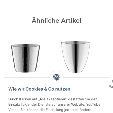
Ähnliche Artikel
Martele 90 Rum- und
Eisbehaelter
Destillatebecher
Wa
795,00 CHF
*
Wie wir Cookies & Co nutzen
285,00 CHF
*
Durch Klicken auf „Alle akzeptieren“ gestatten Sie den
Einsatz folgender Dienste auf unserer Website: YouTube,
Vimeo. Sie können die Einstellung jederzeit ändern