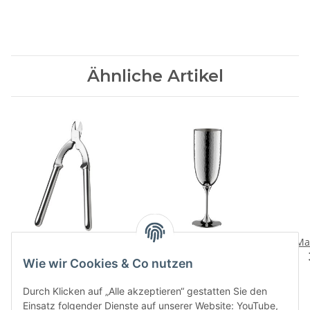
Ähnliche Artikel
Dante 150
Martele 90
Mar
Champagneroeffner
Champagnerkelch
Wie wir Cookies & Co nutzen
407,00 CHF
*
347,00 CHF
*
Durch Klicken auf „Alle akzeptieren“ gestatten Sie den
Einsatz folgender Dienste auf unserer Website: YouTube,