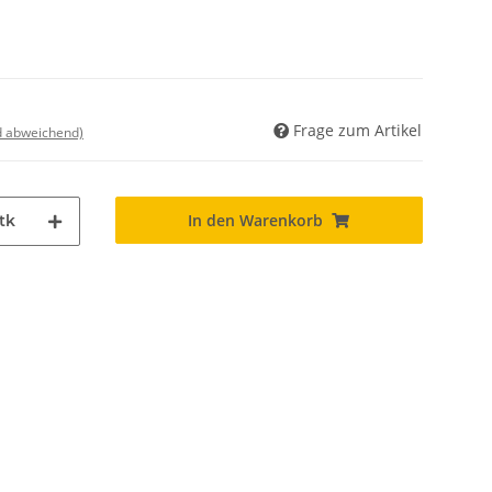
Frage zum Artikel
nd abweichend)
In den Warenkorb
tk