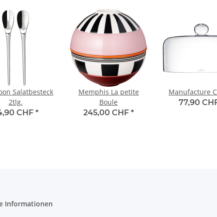
on Salatbesteck
Memphis La petite
Manufacture C
2tlg.
Boule
77,90 CH
4,90 CHF
*
245,00 CHF
*
e Informationen