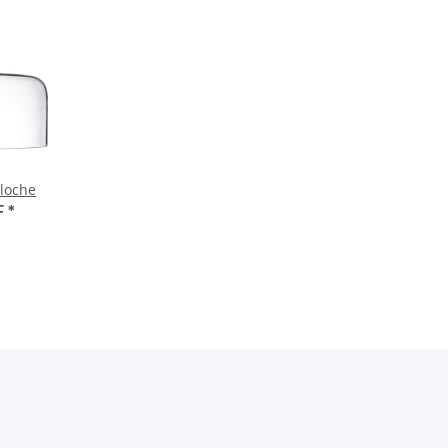
loche
F
*