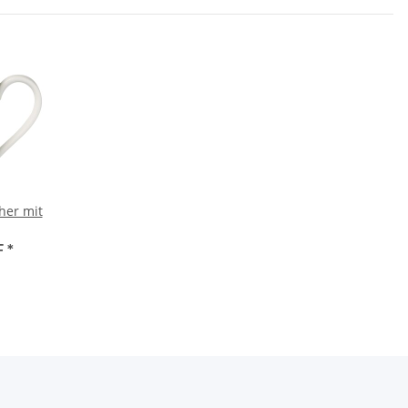
her mit
F
*