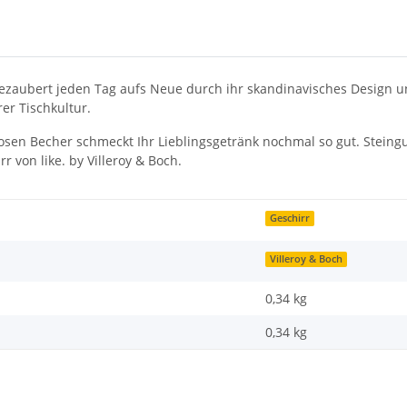
ch bezaubert jeden Tag aufs Neue durch ihr skandinavisches Design
er Tischkultur.
osen Becher schmeckt Ihr Lieblingsgetränk nochmal so gut. Steing
 von like. by Villeroy & Boch.
Geschirr
Villeroy & Boch
0,34 kg
0,34
kg