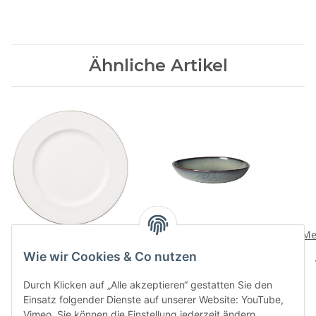
Ähnliche Artikel
Anmut Platinum No.1
Lave gris Schale flach
Me
Platte rund, flach
klein
Wie wir Cookies & Co nutzen
181,00 CHF
*
29,90 CHF
*
Durch Klicken auf „Alle akzeptieren“ gestatten Sie den
Einsatz folgender Dienste auf unserer Website: YouTube,
Vimeo. Sie können die Einstellung jederzeit ändern