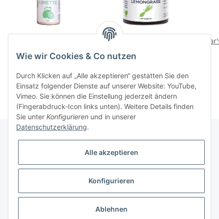
Klar's Deostick Limette,
Klar's Deocreme
Klar
50g
Lemongrass, 30ml
Wie wir Cookies & Co nutzen
17,50 CHF
*
12,50 CHF
*
Durch Klicken auf „Alle akzeptieren“ gestatten Sie den
Einsatz folgender Dienste auf unserer Website: YouTube,
Vimeo. Sie können die Einstellung jederzeit ändern
(Fingerabdruck-Icon links unten). Weitere Details finden
Sie unter
Konfigurieren
und in unserer
Datenschutzerklärung
.
Alle akzeptieren
Informationen
Konfigurieren
Gesetzliche Informationen
* Alle Preise inkl. gesetzlicher USt., zzgl.
Versand
Ablehnen