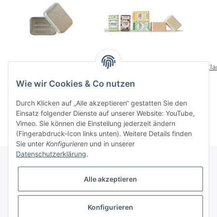
KLAR’s Seifendose,
Klar's festes Shampoo
Kla
Aluminium
100g
Wie wir Cookies & Co nutzen
16,50 CHF
*
12,90 CHF
*
Durch Klicken auf „Alle akzeptieren“ gestatten Sie den
Einsatz folgender Dienste auf unserer Website: YouTube,
Vimeo. Sie können die Einstellung jederzeit ändern
(Fingerabdruck-Icon links unten). Weitere Details finden
Sie unter
Konfigurieren
und in unserer
Datenschutzerklärung
.
Alle akzeptieren
Informationen
Konfigurieren
Gesetzliche Informationen