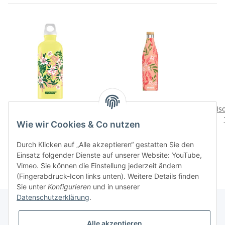
Bottle Florid Ultra Lemon
Thermo Trinkflasche
Is
Touch 0.6l
Meridian Sumatra
Wie wir Cookies & Co nutzen
24,90 CHF
*
49,90 CHF
*
Durch Klicken auf „Alle akzeptieren“ gestatten Sie den
Einsatz folgender Dienste auf unserer Website: YouTube,
Vimeo. Sie können die Einstellung jederzeit ändern
(Fingerabdruck-Icon links unten). Weitere Details finden
Sie unter
Konfigurieren
und in unserer
Datenschutzerklärung
.
Alle akzeptieren