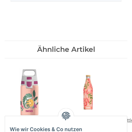
Ähnliche Artikel
Kindertrinkflasche
Thermo Trinkflasche
Bottl
Shield One 0.5 l
Meridian Sumatra
Wie wir Cookies & Co nutzen