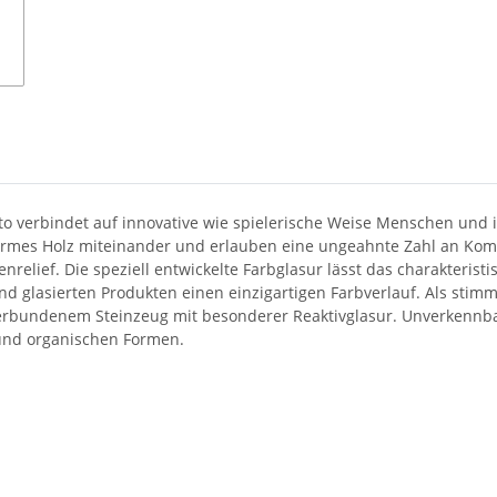
 verbindet auf innovative wie spielerische Weise Menschen und ihr
armes Holz miteinander und erlauben eine ungeahnte Zahl an Kombi
tenrelief. Die speziell entwickelte Farbglasur lässt das charakteri
nd glasierten Produkten einen einzigartigen Farbverlauf. Als stim
dverbundenem Steinzeug mit besonderer Reaktivglasur. Unverkennbar 
und organischen Formen.