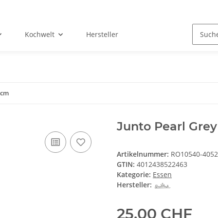
Kochwelt
Hersteller
 cm
Junto Pearl Grey
Artikelnummer:
RO10540-4052
GTIN:
4012438522463
Kategorie:
Essen
Hersteller:
25,00 CHF