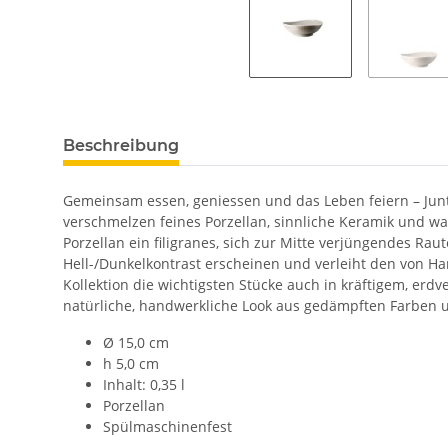
Beschreibung
Gemeinsam essen, geniessen und das Leben feiern – Junto
verschmelzen feines Porzellan, sinnliche Keramik und w
Porzellan ein filigranes, sich zur Mitte verjüngendes Rau
Hell-/Dunkelkontrast erscheinen und verleiht den von Ha
Kollektion die wichtigsten Stücke auch in kräftigem, er
natürliche, handwerkliche Look aus gedämpften Farben 
Ø 15,0 cm
h 5,0 cm
Inhalt: 0,35 l
Porzellan
Spülmaschinenfest