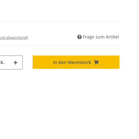
Frage zum Artikel
land abweichend)
In den Warenkorb
k.