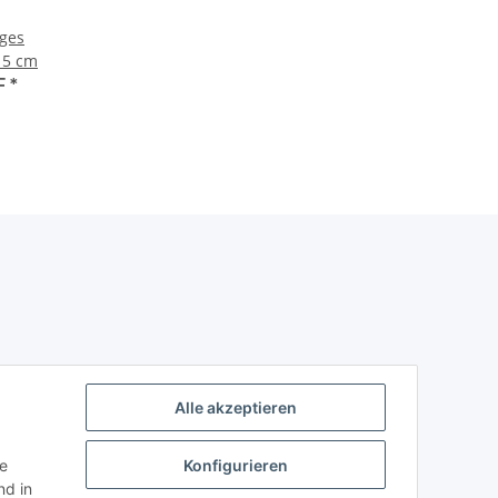
ages
15 cm
F
*
Alle akzeptieren
ie
Konfigurieren
d in