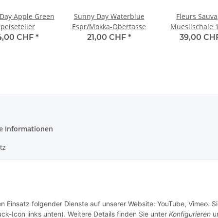
Day Apple Green
Sunny Day Waterblue
Fleurs Sauv
peiseteller
Espr/Mokka-Obertasse
Mueslischale 
4,00 CHF
*
21,00 CHF
*
39,00 CH
e Informationen
tz
m
en Einsatz folgender Dienste auf unserer Website: YouTube, Vimeo. S
ck-Icon links unten). Weitere Details finden Sie unter
Konfigurieren
un