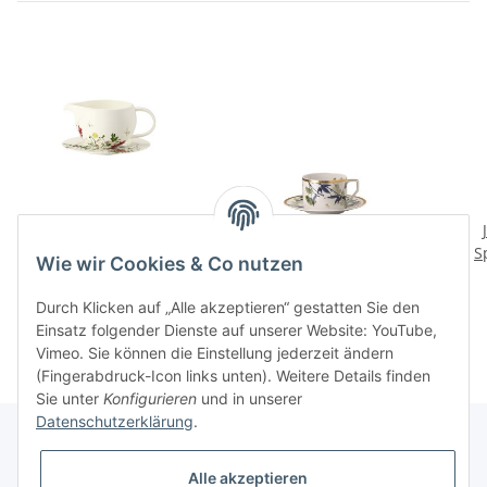
Fleurs Sauvages
Turandot white Teetasse
Sauciere 2-tlg.
2 tlg.
S
Wie wir Cookies & Co nutzen
109,00 CHF
*
124,00 CHF
*
Durch Klicken auf „Alle akzeptieren“ gestatten Sie den
Einsatz folgender Dienste auf unserer Website: YouTube,
Vimeo. Sie können die Einstellung jederzeit ändern
(Fingerabdruck-Icon links unten). Weitere Details finden
Sie unter
Konfigurieren
und in unserer
Datenschutzerklärung
.
Alle akzeptieren
Informationen