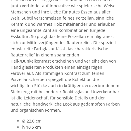
Junto verbindet auf innovative wie spielerische Weise
Menschen und ihre Liebe für gutes Essen aus aller
Welt. Subtil verschmelzen feines Porzellan, sinnliche
Keramik und warmes Holz miteinander und erlauben
eine ungeahnte Zahl an Kombinationen für jede
Esskultur. So prägt das feine Porzellan ein filigranes,
sich zur Mitte verjüngendes Rautenrelief. Die speziell
entwickelte Farbglasur lässt das charakteristische
Rautenrelief in einem spannenden
Hell-/Dunkelkontrast erscheinen und verleiht den von
Hand glasierten Produkten einen einzigartigen
Farbverlauf. Als stimmigen Kontrast zum feinen
Porzellanscherben spiegelt die Kollektion die
wichtigsten Stücke auch in kräftigem, erdverbundenem
Steinzeug mit besonderer Reaktivglasur. Unverkennbar
ist die Leidenschaft für sensible Details und der
natürliche, handwerkliche Look aus gedämpften Farben
und organischen Formen.
Ø 22,0 cm
h 10,5 cm