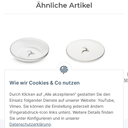
Ähnliche Artikel
Grauer Hirsch
Grauer Hirsch Platzteller
Reifschuessel gross
Cup
Mu
Wie wir Cookies & Co nutzen
122,90 CHF
*
76,90 CHF
*
Durch Klicken auf „Alle akzeptieren“ gestatten Sie den
Einsatz folgender Dienste auf unserer Website: YouTube,
Vimeo. Sie können die Einstellung jederzeit ändern
(Fingerabdruck-Icon links unten). Weitere Details finden
Sie unter
Konfigurieren
und in unserer
Datenschutzerklärung
.