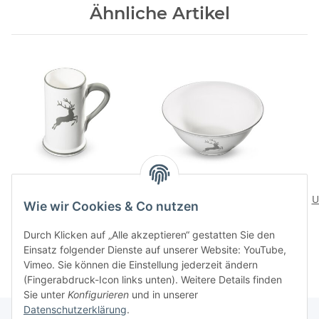
Ähnliche Artikel
Grauer Hirsch Bierkrug
Grauer Hirsch
0,5l
Salatschuessel gross
U
Wie wir Cookies & Co nutzen
75,80 CHF
*
122,90 CHF
*
Durch Klicken auf „Alle akzeptieren“ gestatten Sie den
Einsatz folgender Dienste auf unserer Website: YouTube,
Vimeo. Sie können die Einstellung jederzeit ändern
(Fingerabdruck-Icon links unten). Weitere Details finden
Sie unter
Konfigurieren
und in unserer
Datenschutzerklärung
.