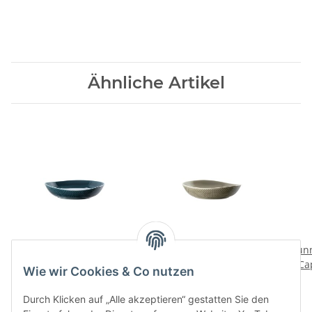
Ähnliche Artikel
Junto Ocean Blue Teller
Junto Pearl Grey Teller
Sun
tief 25 cm
tief 25 cm
Ca
Wie wir Cookies & Co nutzen
33,00 CHF
*
33,00 CHF
*
Durch Klicken auf „Alle akzeptieren“ gestatten Sie den