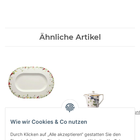
Ähnliche Artikel
Fleurs Sauvages Platte
Turandot white
Jun
41 cm
Milchkaennchen 6 P.
Wie wir Cookies & Co nutzen
194,00 CHF
*
175,00 CHF
*
Durch Klicken auf „Alle akzeptieren“ gestatten Sie den